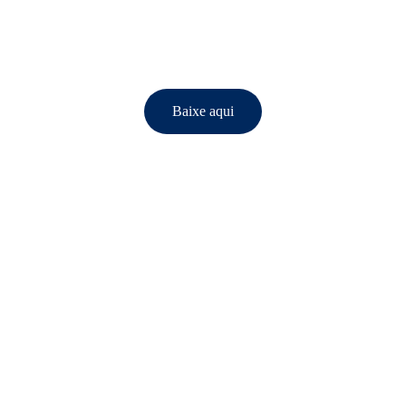
Baixe aqui
LABOTUR/ESAT/UEA
Av. Leonardo Malcher, 1728
Praça 14 de Janeiro, Manaus - AM
Dúvidas e Informações:
labotur@uea.edu.br